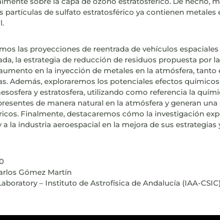
almente sobre la capa de ozono estratosférico. De hecho, m
s partículas de sulfato estratosférico ya contienen metales 
l.
mos las proyecciones de reentrada de vehículos espaciales
da, la estrategia de reducción de residuos propuesta por l
e aumento en la inyección de metales en la atmósfera, tant
s. Además, exploraremos los potenciales efectos químicos
sosfera y estratosfera, utilizando como referencia la quími
presentes de manera natural en la atmósfera y generan una
icos. Finalmente, destacaremos cómo la investigación ex
y a la industria aeroespacial en la mejora de sus estrategias
00
arlos Gómez Martín
Laboratory – Instituto de Astrofísica de Andalucía (IAA-CSIC