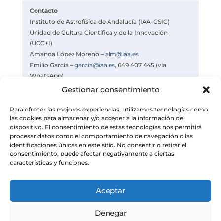
Contacto
Instituto de Astrofísica de Andalucía (IAA-CSIC)
Unidad de Cultura Científica y de la Innovación
(UCC+I)
Amanda López Moreno –
alm@iaa.es
Emilio García –
garcia@iaa.es
, 649 407 445 (vía
WhatsApp)
Celia Navas –
navas@iaa.es
Gestionar consentimiento
https://www.iaa.csic.es
Para ofrecer las mejores experiencias, utilizamos tecnologías como
las cookies para almacenar y/o acceder a la información del
dispositivo. El consentimiento de estas tecnologías nos permitirá
procesar datos como el comportamiento de navegación o las
identificaciones únicas en este sitio. No consentir o retirar el
consentimiento, puede afectar negativamente a ciertas
características y funciones.
Aceptar
Denegar