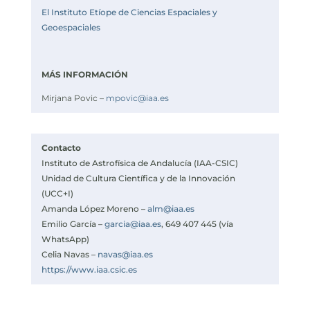
El Instituto Etíope de Ciencias Espaciales y
Geoespaciales
MÁS INFORMACIÓN
Mirjana Povic –
mpovic@iaa.es
Contacto
Instituto de Astrofísica de Andalucía (IAA-CSIC)
Unidad de Cultura Científica y de la Innovación
(UCC+I)
Amanda López Moreno –
alm@iaa.es
Emilio García –
garcia@iaa.es
, 649 407 445 (vía
WhatsApp)
Celia Navas –
navas@iaa.es
https://www.iaa.csic.es