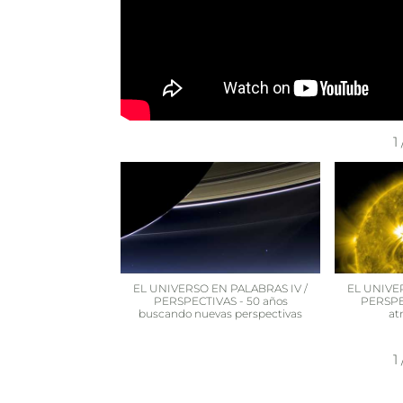
1
EL UNIVERSO EN PALABRAS IV /
EL UNIVE
PERSPECTIVAS - 50 años
PERSPEC
buscando nuevas perspectivas
at
1