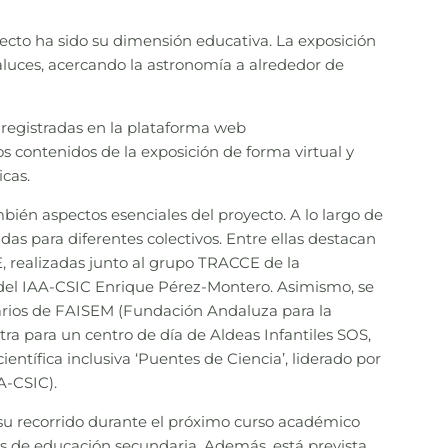
ecto ha sido su dimensión educativa. La exposición
aluces, acercando la astronomía a alrededor de
s registradas en la plataforma web
os contenidos de la exposición de forma virtual y
icas.
mbién aspectos esenciales del proyecto. A lo largo de
adas para diferentes colectivos. Entre ellas destacan
CE, realizadas junto al grupo TRACCE de la
 del IAA-CSIC Enrique Pérez-Montero. Asimismo, se
suarios de FAISEM (Fundación Andaluza para la
tra para un centro de día de Aldeas Infantiles SOS,
entífica inclusiva ‘Puentes de Ciencia’, liderado por
AA-CSIC).
u recorrido durante el próximo curso académico
os de educación secundaria. Además, está prevista