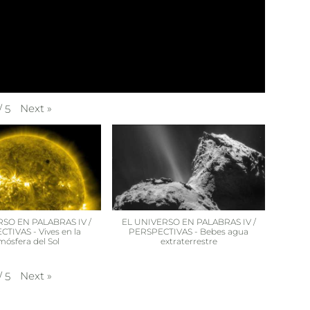
Next
»
/
5
RSO EN PALABRAS IV /
EL UNIVERSO EN PALABRAS IV /
TIVAS - Vives en la
PERSPECTIVAS - Bebes agua
mósfera del Sol
extraterrestre
Next
»
/
5