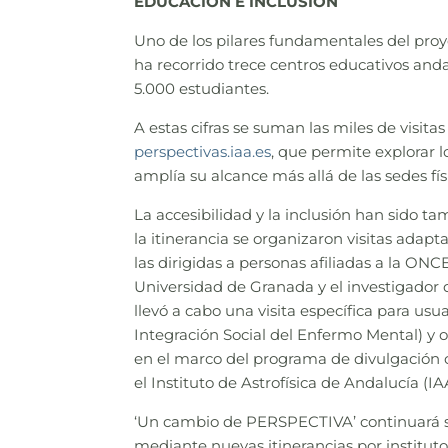
EDUCACIÓN E INCLUSIÓN
Uno de los pilares fundamentales del proy
ha recorrido trece centros educativos and
5.000 estudiantes.
A estas cifras se suman las miles de visita
perspectivas.iaa.es
, que permite explorar l
amplía su alcance más allá de las sedes fís
La accesibilidad y la inclusión han sido ta
la itinerancia se organizaron visitas adapt
las dirigidas a personas afiliadas a la ON
Universidad de Granada y el investigador
llevó a cabo una visita específica para u
Integración Social del Enfermo Mental) y o
en el marco del programa de divulgación ci
el Instituto de Astrofísica de Andalucía (I
‘Un cambio de PERSPECTIVA’ continuará s
mediante nuevas itinerancias por institut