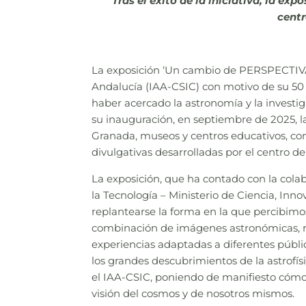
Tras el éxito de la iniciativa, la e
cent
La exposición ‘Un cambio de PERSPECTIVA’,
Andalucía (IAA-CSIC) con motivo de su 50 a
haber acercado la astronomía y la investi
su inauguración, en septiembre de 2025, 
Granada, museos y centros educativos, con
divulgativas desarrolladas por el centro d
La exposición, que ha contado con la cola
la Tecnología – Ministerio de Ciencia, Inno
replantearse la forma en la que percibimos
combinación de imágenes astronómicas, re
experiencias adaptadas a diferentes públi
los grandes descubrimientos de la astrofísi
el IAA-CSIC, poniendo de manifiesto cómo
visión del cosmos y de nosotros mismos.