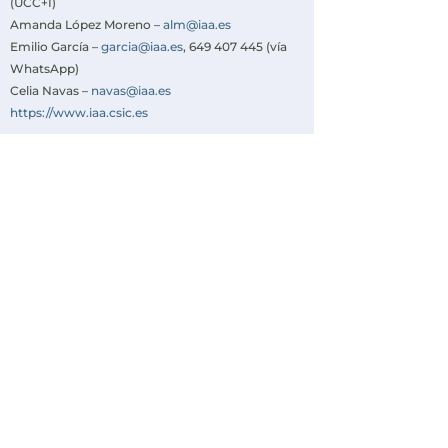
(UCC+I)
Amanda López Moreno –
alm@iaa.es
Emilio García –
garcia@iaa.es
, 649 407 445 (vía
WhatsApp)
Celia Navas –
navas@iaa.es
https://www.iaa.csic.es