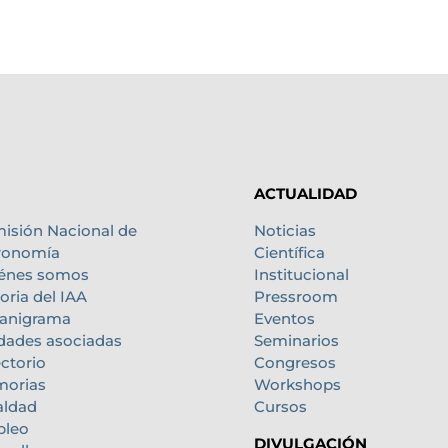
ACTUALIDAD
isión Nacional de
Noticias
ronomía
Científica
énes somos
Institucional
oria del IAA
Pressroom
anigrama
Eventos
dades asociadas
Seminarios
ectorio
Congresos
orias
Workshops
aldad
Cursos
leo
DIVULGACIÓN