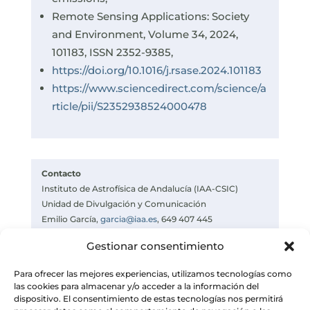
Remote Sensing Applications: Society
and Environment, Volume 34, 2024,
101183, ISSN 2352-9385,
https://doi.org/10.1016/j.rsase.2024.101183
https://www.sciencedirect.com/science/a
rticle/pii/S2352938524000478
Contacto
Instituto de Astrofísica de Andalucía (IAA-CSIC)
Unidad de Divulgación y Comunicación
Emilio García,
garcia@iaa.es
, 649 407 445
https://www.iaa.csic.es
Gestionar consentimiento
https://divulgacion.iaa.csic.es
Para ofrecer las mejores experiencias, utilizamos tecnologías como
las cookies para almacenar y/o acceder a la información del
dispositivo. El consentimiento de estas tecnologías nos permitirá