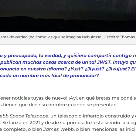
asma de verdad (no como los que se imagina Nebulosso). Crédito: Thomas 
 y preocupado, la verdad, y quisiera compartir contigo m
publican muchas cosas acerca de un tal JWST. Intuyo qu
nuncia en nuestro idioma? ¿Yust? ¿Jiyust? ¿Jivujust? El
uscado un nombre más fácil de pronunciar?
tener noticias tuyas de nuevo! ¡Ay!, en qué bretes me ponéi
rs tienen que decir su nombre cuando se presentan.
bb Space Telescope
, un telescopio infrarrojo construido 
. Se lanzó en 2021 y desde su primera luz está siendo la a
re completo, o bien
James Webb
, o bien mencionas las inic