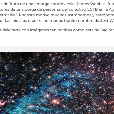
 sido fruto de una amarga controversia: James Webb, el fun
lsores de una purga de personas del colectivo LGTB en la 
error lila”. Por este motivo muchos astrónomos y astrónoma
or las iniciales o por el no menos bonito nombre de
Just W
a deleitarte con imágenes tan bonitas como esta de Sagitar