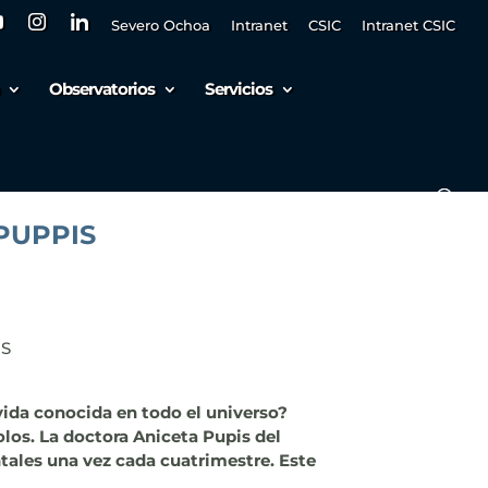
Severo Ochoa
Intranet
CSIC
Intranet CSIC
Observatorios
Servicios
PUPPIS
IS
vida conocida en todo el universo?
los. La doctora Aniceta Pupis del
tales una vez cada cuatrimestre. Este