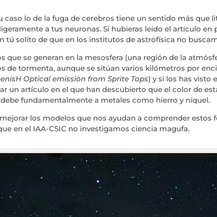
caso lo de la fuga de cerebros tiene un sentido más que lit
o ligeramente a tus neuronas. Si hubieras leído el artículo 
n tú solito de que en los institutos de astrofísica no busc
s que se generan en la mesosfera (una región de la atmósfe
ayos de tormenta, aunque se sitúan varios kilómetros por e
enisH Optical emission from Sprite Tops
) y si los has vist
 un artículo en el que han descubierto que el color de esta
e debe fundamentalmente a metales como hierro y níquel.
n mejorar los modelos que nos ayudan a comprender estos
 que en el IAA-CSIC no investigamos ciencia magufa.