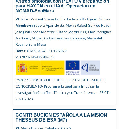
Astrosismología con PLATO y preparación
para HAYDN en el IAA. Operacion en
NOMAD-ExoMars
PI:
Javier Pascual Granado; Julio Federico Rodríguez Gómez
Members:
Beatriz Aparicio del Moral; Rafael Garrido Haba;
José Juan López Moreno; Susana Martín Ruiz; Eloy Rodríguez
Martínez; Miguel Andrés Sánchez Carrasco; María del
Rosario Sanz Mesa
Dates:
01/09/2024 - 31/12/2027
PID2023-149439NB-C42
PN2023 -PROY I+D PID- SUBPR. ESTATAL DE GENER. DE
CONOCIMIENTO- Programa Estatal para Impulsar la
Investigación Científico-Técnica y su Transferencia - PEICTI
2021-2023
CONTRIBUCION ESPAÑOLA A LA MISION
THESEUS DE ESA (M7)
PI:
María Dolores Caballero García