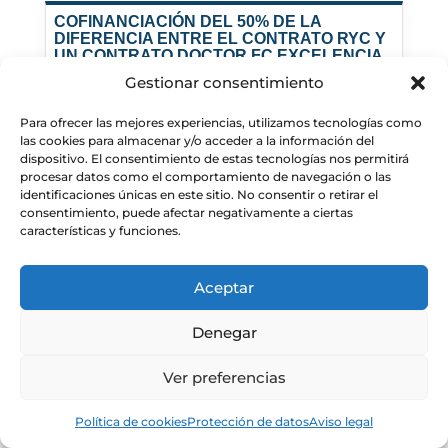
COFINANCIACIÓN DEL 50% DE LA
DIFERENCIA ENTRE EL CONTRATO RYC Y
UN CONTRATO DOCTOR FC EXCELENCIA
EN EL IAA
Gestionar consentimiento
PI:
Rafael Luque Ramírez
Para ofrecer las mejores experiencias, utilizamos tecnologías como
Dates:
01/08/2025 - 31/07/2030
las cookies para almacenar y/o acceder a la información del
EURYC25007
dispositivo. El consentimiento de estas tecnologías nos permitirá
procesar datos como el comportamiento de navegación o las
identificaciones únicas en este sitio. No consentir o retirar el
AYUDAS A LA COFINANCIACIÓN DE LOS CONTRATOS
consentimiento, puede afectar negativamente a ciertas
características y funciones.
RAMÓN Y CAJAL QUE ESTÉN DESARROLLANDO UN
PROYECTO ERC EN EL CSIC
Aceptar
Realizing the next-generation Event Horizon
Telescope for Time Resolving Black Hole
Denegar
Event Horizons (TEA)
PI:
José Luis Gómez Fernández
Ver preferencias
Dates:
28/11/2025 - 27/11/2029
OTR15624
Política de cookies
Protección de datos
Aviso legal