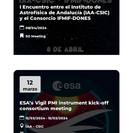
I Encuentro entre el Instituto de
Astrofísica de Andalucía (IAA-CSIC)
y el Consorcio IFMIF-DONES
08/04/2024
SO Meeting
12
marzo
ESA’s Vigil PMI instrument kick-off
consortium meeting
12/03/2024 - 15/03/2024
IAA – CSIC