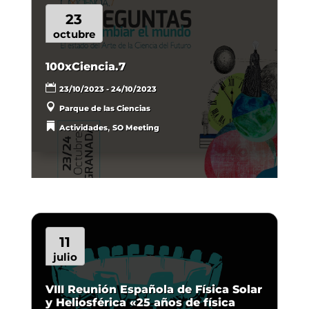
23
octubre
100xCiencia.7
23/10/2023 - 24/10/2023
Parque de las Ciencias
,
Actividades
SO Meeting
11
julio
VIII Reunión Española de Física Solar
y Heliosférica «25 años de física