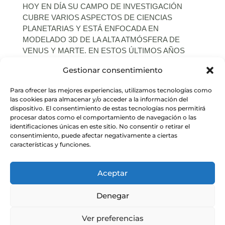
HOY EN DÍA SU CAMPO DE INVESTIGACIÓN
CUBRE VARIOS ASPECTOS DE CIENCIAS
PLANETARIAS Y ESTÁ ENFOCADA EN
MODELADO 3D DE LA ALTA ATMÓSFERA DE
VENUS Y MARTE. EN ESTOS ÚLTIMOS AÑOS
TAMBIÉN SE HA INTERESADO POR APLICAR
Gestionar consentimiento
ESTOS MODELOS TEÓRICOS A EXOPLANETAS
SIMILARES A VENUS.
Para ofrecer las mejores experiencias, utilizamos tecnologías como
las cookies para almacenar y/o acceder a la información del
dispositivo. El consentimiento de estas tecnologías nos permitirá
procesar datos como el comportamiento de navegación o las
identificaciones únicas en este sitio. No consentir o retirar el
consentimiento, puede afectar negativamente a ciertas
características y funciones.
Aceptar
Denegar
Ver preferencias