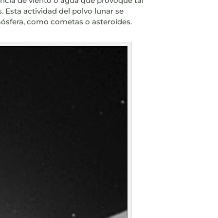
encia de viento o agua que provoque tal
 Esta actividad del polvo lunar se
mósfera, como cometas o asteroides.