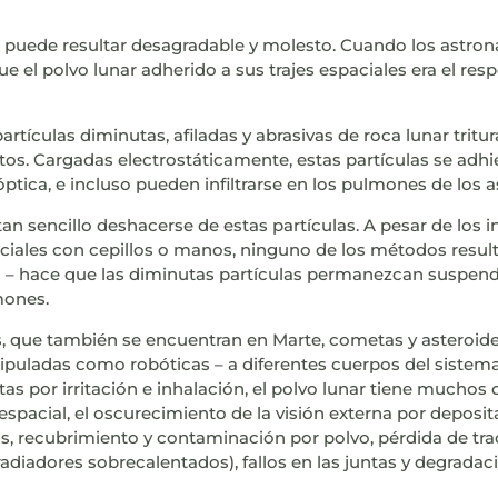
lvo puede resultar desagradable y molesto. Cuando los astro
ue el polvo lunar adherido a sus trajes espaciales era el res
artículas diminutas, afiladas y abrasivas de roca lunar tri
s. Cargadas electrostáticamente, estas partículas se adhier
 óptica, e incluso pueden infiltrarse en los pulmones de los 
 tan sencillo deshacerse de estas partículas. A pesar de los i
paciales con cepillos o manos, ninguno de los métodos result
rra – hace que las diminutas partículas permanezcan suspe
mones.
s, que también se encuentran en Marte, cometas y asteroide
ripuladas como robóticas – a diferentes cuerpos del sistema
s por irritación e inhalación, el polvo lunar tiene muchos 
espacial, el oscurecimiento de la visión externa por deposit
tos, recubrimiento y contaminación por polvo, pérdida de t
adiadores sobrecalentados), fallos en las juntas y degradaci