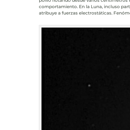
polvo flotando desde varios centímetros 
comportamiento. En la Luna, incluso partí
atribuye a fuerzas electrostáticas. Fenó