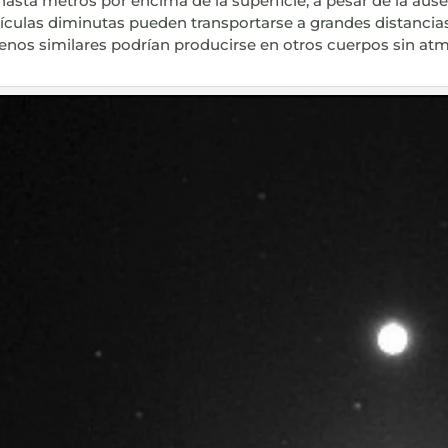
hasta metros por encima de la superficie, a pesar de la aus
culas diminutas pueden transportarse a grandes distancias.
menos similares podrían producirse en otros cuerpos sin at