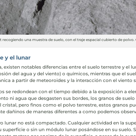
t recogiendo una muestra de suelo, con el traje espacial cubierto de polvo
e y el lunar
xisten notables diferencias entre el suelo terrestre y el luna
osión del agua y del viento) o químicos, mientras que el sue
ca a partir de meteoroides y la interacción con el viento so
arros se redondean con el tiempo debido a la exposición a el
 viento ni agua que desgasten sus bordes, los granos de s
l cristal, pero finos como el polvo terrestre, estos granos 
nte dañinos de maneras diferentes a como podemos observar
olvo lunar no está compactado. Cualquier actividad en la sup
 superficie o sin un módulo lunar posándose en su suelo. 