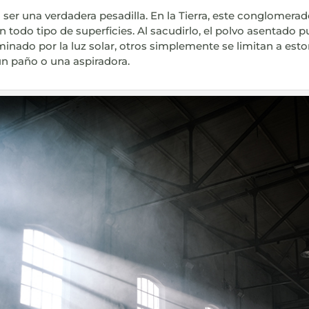
 ser una verdadera pesadilla. En la Tierra, este conglomera
 en todo tipo de superficies. Al sacudirlo, el polvo asentad
uminado por la luz solar, otros simplemente se limitan a 
un paño o una aspiradora.