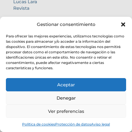
Lucas Lara
Revista
INVESTIGACIÓN
Gestionar consentimiento
Líneas
Para ofrecer las mejores experiencias, utilizamos tecnologías como
Proyectos
las cookies para almacenar y/o acceder a la información del
Departamentos
dispositivo. El consentimiento de estas tecnologías nos permitirá
procesar datos como el comportamiento de navegación o las
Observatorios
identificaciones únicas en este sitio. No consentir o retirar el
Publicaciones
consentimiento, puede afectar negativamente a ciertas
Tesis
características y funciones.
SERVICIOS
Aceptar
UDIT
Denegar
Biblioteca
Centro de cálculo
Ver preferencias
Oficina internacional
Calidad de cielo
Política de cookies
Protección de datos
Aviso legal