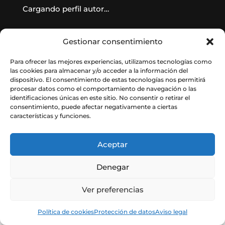
Cargando perfil autor…
Gestionar consentimiento
Para ofrecer las mejores experiencias, utilizamos tecnologías como
las cookies para almacenar y/o acceder a la información del
dispositivo. El consentimiento de estas tecnologías nos permitirá
procesar datos como el comportamiento de navegación o las
identificaciones únicas en este sitio. No consentir o retirar el
consentimiento, puede afectar negativamente a ciertas
características y funciones.
© Instituto de Astrofísica de Andalucía
– CSIC. Todos los derechos reservados.
Aceptar
Denegar
Ver preferencias
Política de cookies
Protección de datos
Aviso legal