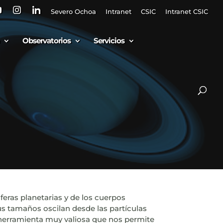
Severo Ochoa
Intranet
CSIC
Intranet CSIC
Observatorios
Servicios
feras planetarias y de los cuerpos
us tamaños oscilan desde las partículas
 herramienta muy valiosa que nos permite