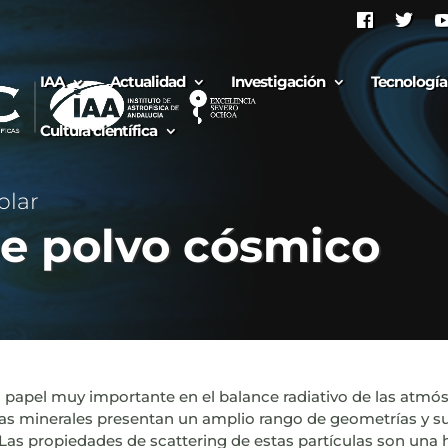
IAA
Actualidad
Investigación
Tecnología
Cultura científica
olar
de polvo cósmico
 papel muy importante en el balance radiativo de las atmós
las minerales presentan un amplio rango de geometrías y s
Las propiedades de scattering de estas partículas son una