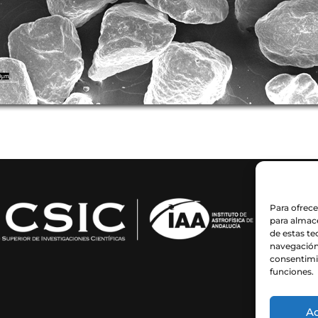
Para ofrece
para almace
de estas t
navegación 
consentimie
funciones.
A