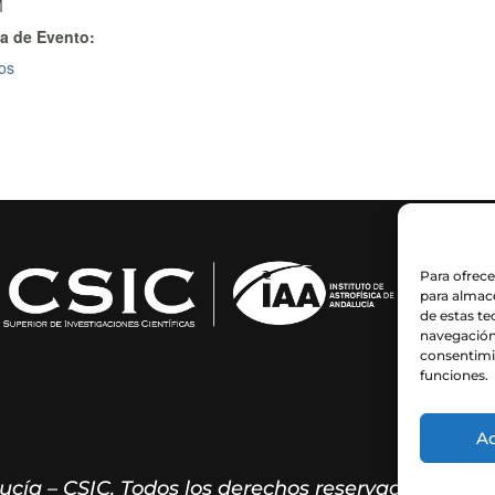
M
a de Evento:
os
Para ofrece
para almace
de estas t
navegación 
consentimie
funciones.
A
lucía – CSIC. Todos los derechos reservados.