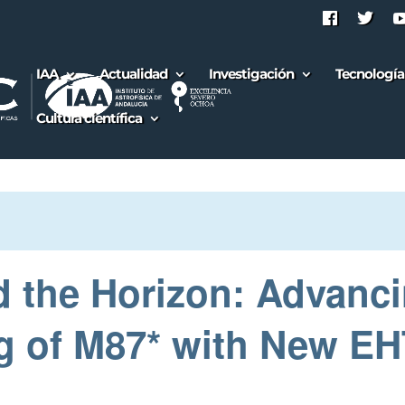
IAA
Actualidad
Investigación
Tecnología
Cultura científica
d the Horizon: Advanc
g of M87* with New EH