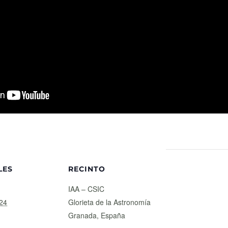
LES
RECINTO
IAA – CSIC
24
Glorieta de la Astronomía
Granada
,
España