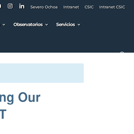
Severo Ochoa
Intranet
CSIC
Intranet CSIC
Observatorios
Servicios
ing Our
T