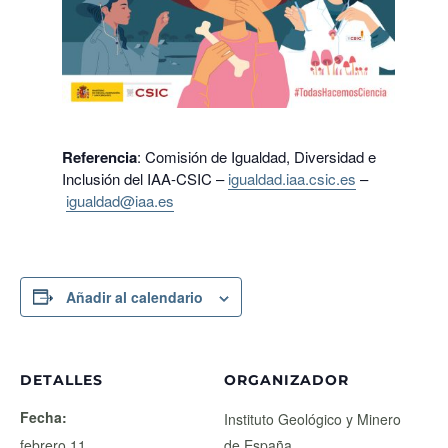
Referencia
: Comisión de Igualdad, Diversidad e
Inclusión del IAA-CSIC –
igualdad.iaa.csic.es
–
igualdad@iaa.es
Añadir al calendario
DETALLES
ORGANIZADOR
Fecha:
Instituto Geológico y Minero
febrero 11
de España