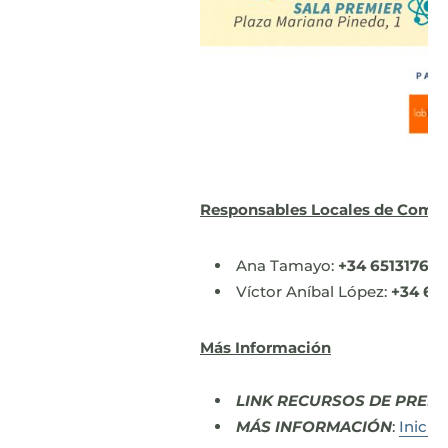
Responsables Locales de Comun
Ana Tamayo:
+34 651317645
Víctor Aníbal López:
+34 65
Más Información
LINK RECURSOS DE PREN
MÁS INFORMACIÓN
:
Inicio