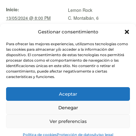
Inicio:
Lemon Rock
13/05/2024 @ 8:00 PM
C. Montalbán, 6
Granada
,
18002
Finaliza:
Gestionar consentimiento
15/05/2024 @ 8:00 PM
Categoría de Evento:
Para ofrecer las mejores experiencias, utilizamos tecnologías como
las cookies para almacenar y/o acceder a la información del
Actividades
dispositivo. El consentimiento de estas tecnologías nos permitirá
procesar datos como el comportamiento de navegación o las
identificaciones únicas en este sitio. No consentir o retirar el
consentimiento, puede afectar negativamente a ciertas
características y funciones.
Aceptar
Denegar
Ver preferencias
© Instituto de Astrofísica de Andalucía
Política de cookies
Protección de datos
Aviso legal