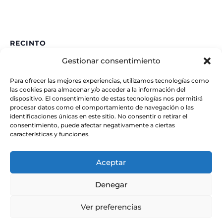
RECINTO
Gestionar consentimiento
IAA – CSIC
Glorieta de la Astronomía
Para ofrecer las mejores experiencias, utilizamos tecnologías como
Granada
,
España
las cookies para almacenar y/o acceder a la información del
dispositivo. El consentimiento de estas tecnologías nos permitirá
procesar datos como el comportamiento de navegación o las
identificaciones únicas en este sitio. No consentir o retirar el
consentimiento, puede afectar negativamente a ciertas
características y funciones.
Aceptar
Denegar
Ver preferencias
© Instituto de Astrofísica de Andalucía