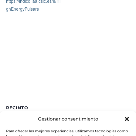
https://indico.iaa.csic.es/e/Hi
ghEnergyPulsars
RECINTO
Gestionar consentimiento
Almuñecar
Paseo del Tesorillo
Para ofrecer las mejores experiencias, utilizamos tecnologías como
Almuñecar
,
18690
España