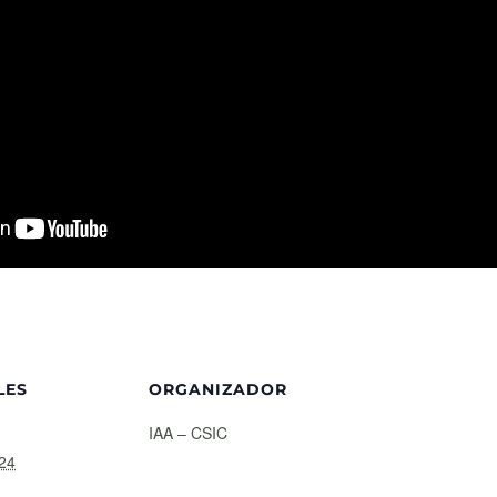
LES
ORGANIZADOR
IAA – CSIC
24