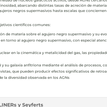
riedad de núcleos galácticos activos, desde AGNs cercanos
inosidad, abarcando distintas tasas de acreción de materia 
gujeros negros supermasivos hasta escalas que conciernen a 
jetivos científicos comunes:
n de materia sobre el agujero negro supermasivo y su evo
s en torno al agujero negro supermasivo, con especial atenci
nuclear en la cinemática y metalicidad del gas, las propieda
 y su galaxia anfitriona mediante el análisis de procesos, 
tivistas, que pueden producir efectos significativos de retr
 de la diversidad observada en los AGNs
LINERs y Seyferts