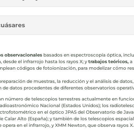
cuásares
os observacionales
basados en espectroscopía óptica, inc
 desde el infrarrojo hasta los rayos X; y
trabajos teóricos,
a 
mplean códigos de fotoionización, para modelizar cómo re
preparación de muestras, la reducción y el análisis de dato
n de datos procedentes de diferentes observatorios operativ
n número de telescopios terrestres actualmente en funcio
Radioastronómico Nacional (Estados Unidos); los radiotele
ectrofotométrico en el óptico JPAS del Observatorio de Java
e Calar Alto (España); y también de los telescopios espacia
opera en el infrarrojo, y XMM Newton, que observa rayos X.