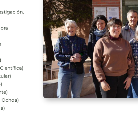
estigación,
dora
a
)
ientífica)
ular)
)
nte)
o Ochoa)
oa)