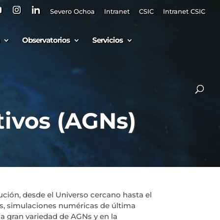
Severo Ochoa
Intranet
CSIC
Intranet CSIC
Observatorios
Servicios
tivos (AGNs)
lución, desde el Universo cercano hasta el
s, simulaciones numéricas de última
a gran variedad de AGNs y en la