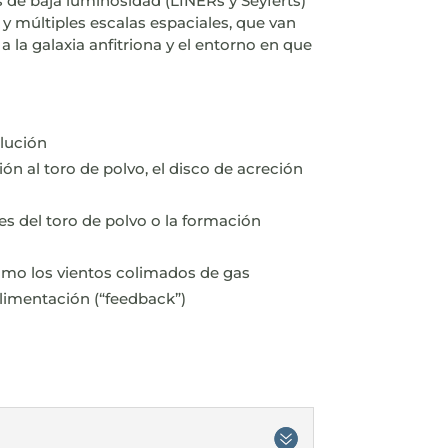
 de baja luminosidad (LINERs y Seyferts)
y múltiples escalas espaciales, que van
la galaxia anfitriona y el entorno en que
lución
ón al toro de polvo, el disco de acreción
des del toro de polvo o la formación
como los vientos colimados de gas
oalimentación (“feedback”)