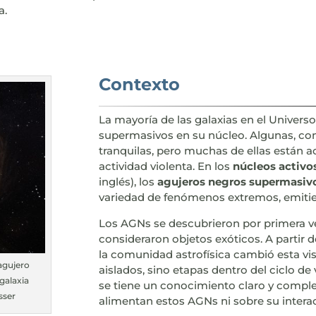
a.
Contexto
La mayoría de las galaxias en el Univer
supermasivos en su núcleo. Algunas, com
tranquilas, pero muchas de ellas están ac
actividad violenta. En los
núcleos activo
inglés), los
agujeros negros supermasiv
variedad de fenómenos extremos, emitien
Los AGNs se descubrieron por primera vez
consideraron objetos exóticos. A partir d
la comunidad astrofísica cambió esta vi
agujero
aislados, sino etapas dentro del ciclo de
galaxia
se tiene un conocimiento claro y compl
sser
alimentan estos AGNs ni sobre su intera