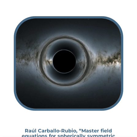
Raúl Carballo-Rubio, “Master field
equations for spherically symmetric