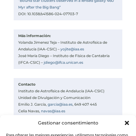
“Bound star clusters observed in a lensed galaxy 460
Myr after the Big Bang“
DOI: 10.1038/s41586-024-07703-7
Más información:
Yolanda Jimenez Teja – Instituto de Astrofísica de
Andalucía (IAA-CSIC) –
yojite@iaa.es
José María Diego – Instituto de Física de Cantabria
(IFCA-CSIC) –
jdiego@ifca.unican.es
Contacto
Instituto de Astrofísica de Andalucía (IAA-CSIC)
Unidad de Divulgación y Comunicación
Emilio J. García,
garcia@iaa.es
, 649 407 445
Celia Navas,
navas@iaa.es
https://www.iaa.csic.es
Gestionar consentimiento
https://divulgacion.iaa.csic.es
Para ofrecer las mejores experiencias, utilizamos tecnologías como