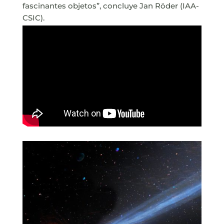
fascinantes objetos”, concluye Jan Röder (IAA-
CSIC).