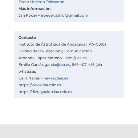
Event Horizon Telescope
Más información
Jan Röder –
jroeder.astro@gmail.com
Contacto
Instituto de Astrofísica de Andalucía (IAA-CSIC)
Unidad de Divulgación y Comunicación
Amanda López Moreno –
alm@iaa.es
Emilio García,
garcia@iaa.es
, 649 407 445 (vía
whatssap)
Celia Navas –
navas@iaa.es
https://www.iaa.csic.es
https://divulgacion.iaa.csic.es