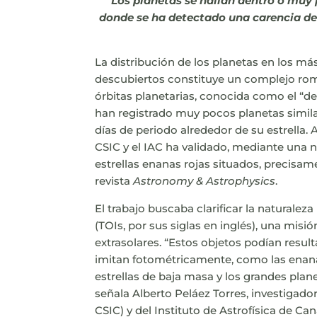
Los planetas se hallan dentro o muy 
donde se ha detectado una carencia de
La distribución de los planetas en los má
descubiertos constituye un complejo romp
órbitas planetarias, conocida como el “de
han registrado muy pocos planetas simila
días de periodo alrededor de su estrella. 
CSIC y el IAC ha validado, mediante una 
estrellas enanas rojas situados, precisame
revista
Astronomy & Astrophysics
.
El trabajo buscaba clarificar la naturalez
(TOIs, por sus siglas en inglés), una mis
extrasolares. “Estos objetos podían resu
imitan fotométricamente, como las enana
estrellas de baja masa y los grandes plan
señala Alberto Peláez Torres, investigador
CSIC) y del Instituto de Astrofísica de Ca