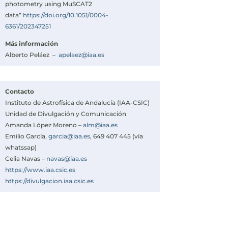
photometry using MuSCAT2
data”
https://doi.org/10.1051/0004-
6361/202347251
Más información
Alberto Peláez –
apelaez@iaa.es
Contacto
Instituto de Astrofísica de Andalucía (IAA-CSIC)
Unidad de Divulgación y Comunicación
Amanda López Moreno –
alm@iaa.es
Emilio García,
garcia@iaa.es
, 649 407 445 (vía
whatssap)
Celia Navas –
navas@iaa.es
https://www.iaa.csic.es
https://divulgacion.iaa.csic.es