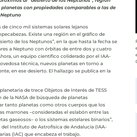
próximos al “desierto de los Neptunos”, región
 planetas con propiedades comparables a las de
Neptuno
s de cinco mil sistemas solares lejanos
ecabezas. Existe una región en el gráfico de
sierto de los Neptunos”, en la que hasta la fecha se
res a Neptuno con órbitas de entre dos y cuatro
Ahora, un equipo científico coliderado por el IAA-
novedosa técnica, nuevos planetas en torno a
nte, en ese desierto. El hallazgo se publica en la
a planetaria de trece Objetos de Interés de TESS
ión de la NASA de búsqueda de planetas
ltar tanto planetas como otros cuerpos que los
s marrones –consideradas el eslabón entre las
etas gaseosos– o los sistemas estelares binarios”,
 del Instituto de Astrofísica de Andalucía (IAA-
narias (IAC) que encabeza el trabajo.