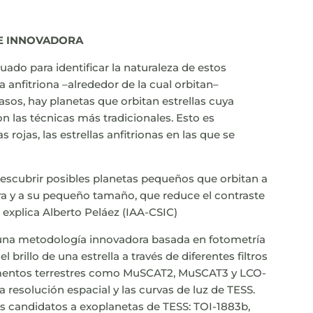
E INNOVADORA
ado para identificar la naturaleza de estos
la anfitriona
–
alrededor de la cual orbitan
–
os, hay planetas que orbitan estrellas cuya
on las técnicas más tradicionales. Esto es
rojas, las estrellas anfitrionas en las que se
 descubrir posibles planetas pequeños que orbitan a
ra y a su pequeño tamaño, que reduce el contraste
”, explica Alberto Peláez (IAA-CSIC)
r una metodología innovadora basada en fotometría
el brillo de una estrella a través de diferentes filtros
trumentos terrestres como MuSCAT2, MuSCAT3 y LCO-
 resolución espacial y las curvas de luz de TESS.
s candidatos a exoplanetas de TESS: TOI-1883b,