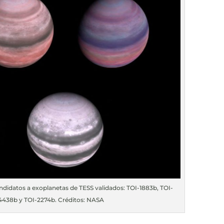
andidatos a exoplanetas de TESS validados: TOI-1883b, TOI-
-4438b y TOI-2274b. Créditos: NASA