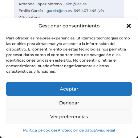
Amanda López Moreno –
alm@iaa.es
Emilio García –
garcia@iaa.es
, 649 407 445 (vía
WhatsApp)
Celia Navas –
navas@iaa.es
Gestionar consentimiento
https://www.iaa.csic.es
Para ofrecer las mejores experiencias, utilizamos tecnologías como
las cookies para almacenar y/o acceder a la información del
dispositivo. El consentimiento de estas tecnologías nos permitirá
procesar datos como el comportamiento de navegación o las
identificaciones únicas en este sitio. No consentir o retirar el
consentimiento, puede afectar negativamente a ciertas
características y funciones.
Aceptar
Denegar
Ver preferencias
© Instituto de Astrofísica de Andalucía
Política de cookies
Protección de datos
Aviso legal
– CSIC. Todos los derechos reservados.