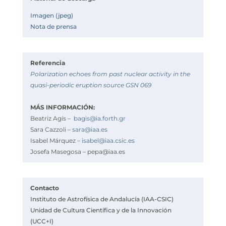
Imagen (jpeg)
Nota de prensa
Referencia
Polarization echoes from past nuclear activity in the
quasi-periodic eruption source GSN 069
MÁS INFORMACIÓN:
Beatriz Agís –
bagis@ia.forth.gr
Sara Cazzoli –
sara@iaa.es
Isabel Márquez –
isabel@iaa.csic.es
Josefa Masegosa –
pepa@iaa.es
Contacto
Instituto de Astrofísica de Andalucía (IAA-CSIC)
Unidad de Cultura Científica y de la Innovación
(UCC+I)