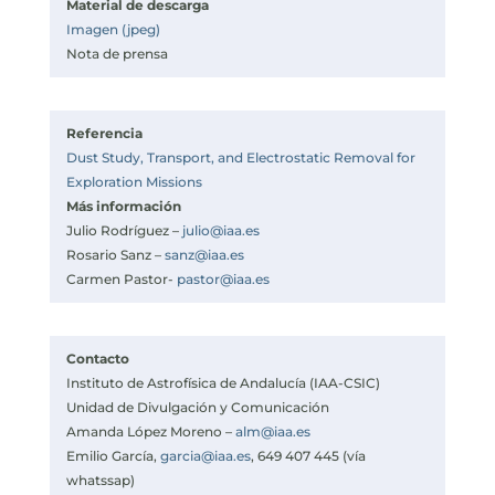
Material de descarga
Imagen (jpeg)
Nota de prensa
Referencia
Dust Study, Transport, and Electrostatic Removal for
Exploration Missions
Más información
Julio Rodríguez –
julio@iaa.es
Rosario Sanz –
sanz@iaa.es
Carmen Pastor-
pastor@iaa.es
Contacto
Instituto de Astrofísica de Andalucía (IAA-CSIC)
Unidad de Divulgación y Comunicación
Amanda López Moreno –
alm@iaa.es
Emilio García,
garcia@iaa.es
, 649 407 445 (vía
whatssap)