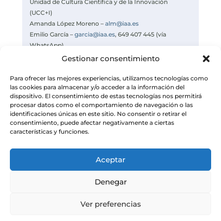
Unidad de Cultura Científica y de la Innovación
(UCC+I)
Amanda López Moreno –
alm@iaa.es
Emilio García –
garcia@iaa.es
, 649 407 445 (vía
WhatsApp)
Celia Navas –
navas@iaa.es
Gestionar consentimiento
https://www.iaa.csic.es
Para ofrecer las mejores experiencias, utilizamos tecnologías como
las cookies para almacenar y/o acceder a la información del
dispositivo. El consentimiento de estas tecnologías nos permitirá
procesar datos como el comportamiento de navegación o las
identificaciones únicas en este sitio. No consentir o retirar el
consentimiento, puede afectar negativamente a ciertas
características y funciones.
Aceptar
Denegar
Ver preferencias
© Instituto de Astrofísica de Andalucía