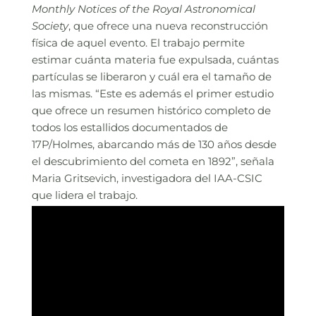
Monthly Notices of the Royal Astronomical
Society
, que ofrece una nueva reconstrucción
física de aquel evento. El trabajo permite
estimar cuánta materia fue expulsada, cuántas
partículas se liberaron y cuál era el tamaño de
las mismas. “Este es además el primer estudio
que ofrece un resumen histórico completo de
todos los estallidos documentados de
17P/Holmes, abarcando más de 130 años desde
el descubrimiento del cometa en 1892”, señala
Maria Gritsevich, investigadora del IAA-CSIC
que lidera el trabajo.