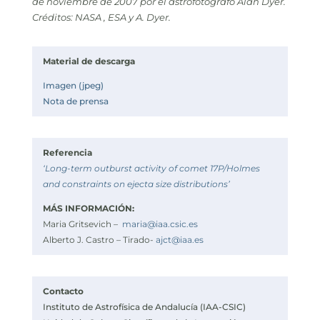
de noviembre de 2007 por el astrofotógrafo Alan Dyer.
Créditos: NASA , ESA y A. Dyer.
Material de descarga
Imagen (jpeg)
Nota de prensa
Referencia
‘Long-term outburst activity of comet 17P/Holmes
and constraints on ejecta size distributions’
MÁS INFORMACIÓN:
Maria Gritsevich –
maria@iaa.csic.es
Alberto J. Castro – Tirado-
ajct@iaa.es
Contacto
Instituto de Astrofísica de Andalucía (IAA-CSIC)