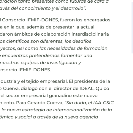
oración tanto presentes como futuras de cara a
vés del conocimiento y el desarrollo”.
del Consorcio IFMIF-DONES, fueron los encargados
a en la que, además de presentar la actual
rdaron ámbitos de colaboración interdisciplinaria
s científicos son diferentes, los desafíos
oyectos, así como las necesidades de formación
 de encuentros pretendemos fomentar una
nuestros equipos de investigación y
 Consorcio IFMIF-DONES.
ndustria y el tejido empresarial. El presidente de la
Cuerva, dialogó con el director de IDEAL, Quico
a el sector empresarial granadino este nuevo
iento. Para Gerardo Cuerva,
“Sin duda, el IAA-CSIC
 la nueva estrategia de internacionalización de la
nómico y social a través de la nueva agencia