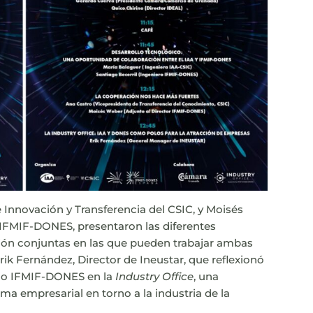
 Innovación y Transferencia del CSIC, y Moisés
 IFMIF-DONES, presentaron las diferentes
ión conjuntas en las que pueden trabajar ambas
rik Fernández, Director de Ineustar, que reflexionó
rcio IFMIF-DONES en la
Industry Office
, una
ema empresarial en torno a la industria de la