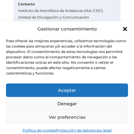
Contacto
Instituto de Astrofísica de Andalucía (IAA-CSIC)
Unidad de Divulgación y Comunicación
https://www.iaa.csic.es
Gestionar consentimiento
https://divulgacion.iaa.csic.es
Para ofrecer las mejores experiencias, utilizamos tecnologías como
las cookies para almacenar y/o acceder a la información del
dispositivo. El consentimiento de estas tecnologías nos permitirá
procesar datos como el comportamiento de navegación o las
identificaciones únicas en este sitio. No consentir o retirar el
consentimiento, puede afectar negativamente a ciertas
características y funciones.
Aceptar
Denegar
Ver preferencias
© Instituto de Astrofísica de Andalucía
Política de cookies
Protección de datos
Aviso legal
– CSIC. Todos los derechos reservados.