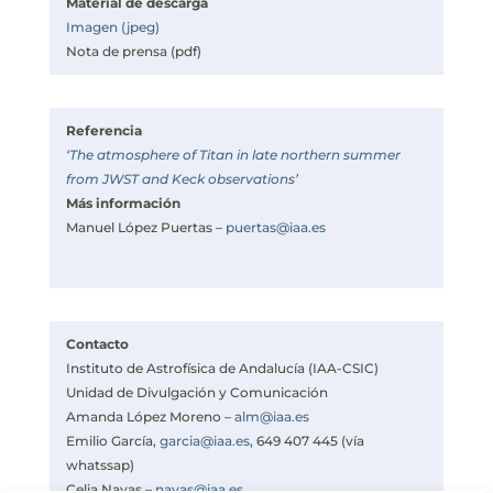
Material de descarga
Imagen (jpeg)
Nota de prensa (pdf)
Referencia
‘The atmosphere of Titan in late northern summer
from JWST and Keck observations’
Más información
Manuel López Puertas –
puertas@iaa.es
Contacto
Instituto de Astrofísica de Andalucía (IAA-CSIC)
Unidad de Divulgación y Comunicación
Amanda López Moreno –
alm@iaa.es
Emilio García,
garcia@iaa.es
, 649 407 445 (vía
whatssap)
Celia Navas –
navas@iaa.es