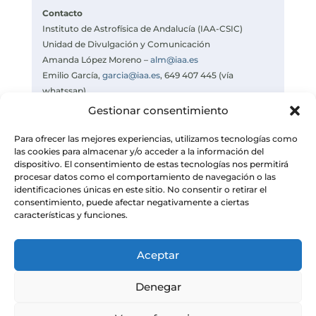
Contacto
Instituto de Astrofísica de Andalucía (IAA-CSIC)
Unidad de Divulgación y Comunicación
Amanda López Moreno –
alm@iaa.es
Emilio García,
garcia@iaa.es
, 649 407 445 (vía
whatssap)
Celia Navas –
navas@iaa.es
Gestionar consentimiento
https://www.iaa.csic.es
Para ofrecer las mejores experiencias, utilizamos tecnologías como
las cookies para almacenar y/o acceder a la información del
dispositivo. El consentimiento de estas tecnologías nos permitirá
procesar datos como el comportamiento de navegación o las
identificaciones únicas en este sitio. No consentir o retirar el
consentimiento, puede afectar negativamente a ciertas
características y funciones.
Aceptar
Denegar