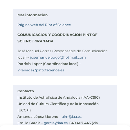
Más información
Página web del Pint of Science
COMUNICACIÓN Y COORDINACIÓN PINT OF
SCIENCE GRANADA
José Manuel Porras (Responsable de Comunicación
local) –
josemanuelpogo@hotmail.com
Patricia López (Coordinadora local) –
granada@pintofscience.es
Contacto
Instituto de Astrofísica de Andalucía (IAA-CSIC)
Unidad de Cultura Científica y de la Innovación
(UCC+I)
Amanda López Moreno –
alm@iaa.es
Emilio García –
garcia@iaa.es
, 649 407 445 (vía
WhatsApp)