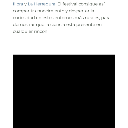
Íllora
y
La Herradura
. El festival consigue así
compartir conocimiento y despertar la
curiosidad en estos entornos más rurales, para
demostrar que la ciencia está presente en
cualquier rincón.
Reproductor
de
vídeo