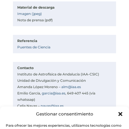
Material de descarga
Imagen (jpeg)
Nota de prensa (pdf)
Referencia
Puentes de Ciencia
Contacto
Instituto de Astrofísica de Andalucía (IAA-CSIC)
Unidad de Divulgación y Comunicación
Amanda López Moreno –
alm@iaa.es
Emilio García,
garcia@iaa.es
, 649 407 445 (vía
whatssap)
Celia Navas –
navas@iaa.es
https://www.iaa.csic.es
Gestionar consentimiento
https://divulgacion.iaa.csic.es
Para ofrecer las mejores experiencias, utilizamos tecnologías como