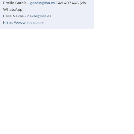
Emilio García –
garcia@iaa.es
, 649 407 445 (vía
WhatsApp)
Celia Navas –
navas@iaa.es
https://www.iaa.csic.es