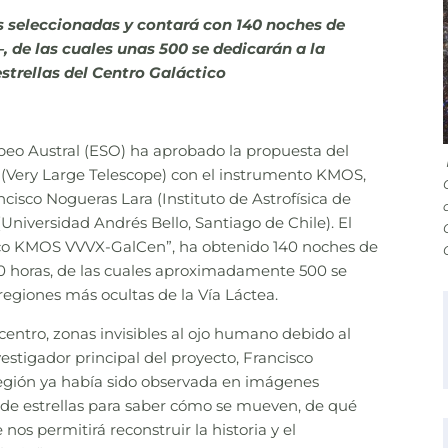
s seleccionadas y contará con 140 noches de
 de las cuales unas 500 se dedicarán a la
strellas del Centro Galáctico
peo Austral (ESO) ha aprobado la propuesta del
(Very Large Telescope) con el instrumento KMOS,
cisco Nogueras Lara (Instituto de Astrofísica de
niversidad Andrés Bello, Santiago de Chile). El
ico KMOS VVVX-GalCen”, ha obtenido 140 noches de
00 horas, de las cuales aproximadamente 500 se
 regiones más ocultas de la Vía Láctea.
 centro, zonas invisibles al ojo humano debido al
vestigador principal del proyecto, Francisco
egión ya había sido observada en imágenes
s de estrellas para saber cómo se mueven, de qué
os permitirá reconstruir la historia y el