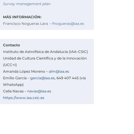
Survey management plan
MÁS INFORMACIÓN:
Francisco Nogueras Lara –
fnogueras@iaa.es
Contacto
Instituto de Astrofísica de Andalucía (IAA-CSIC)
Unidad de Cultura Científica y de la Innovación
(UCC+I)
Amanda López Moreno –
alm@iaa.es
Emilio García –
garcia@iaa.es
, 649 407 445 (vía
WhatsApp)
Celia Navas –
navas@iaa.es
https://www.iaa.csic.es