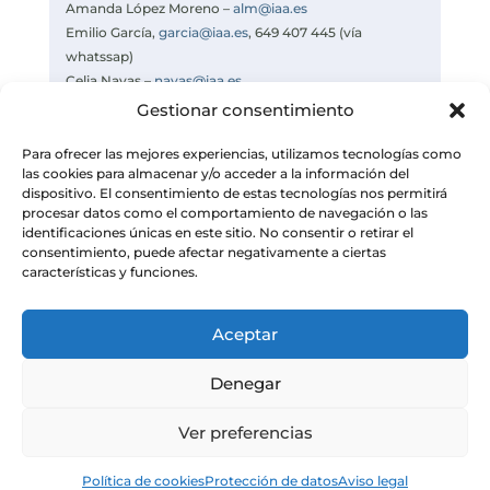
Amanda López Moreno –
alm@iaa.es
Emilio García,
garcia@iaa.es
, 649 407 445 (vía
whatssap)
Celia Navas –
navas@iaa.es
https://www.iaa.csic.es
Gestionar consentimiento
https://divulgacion.iaa.csic.es
Para ofrecer las mejores experiencias, utilizamos tecnologías como
las cookies para almacenar y/o acceder a la información del
dispositivo. El consentimiento de estas tecnologías nos permitirá
procesar datos como el comportamiento de navegación o las
identificaciones únicas en este sitio. No consentir o retirar el
consentimiento, puede afectar negativamente a ciertas
características y funciones.
Aceptar
Denegar
Ver preferencias
© Instituto de Astrofísica de Andalucía
Política de cookies
Protección de datos
Aviso legal
– CSIC. Todos los derechos reservados.