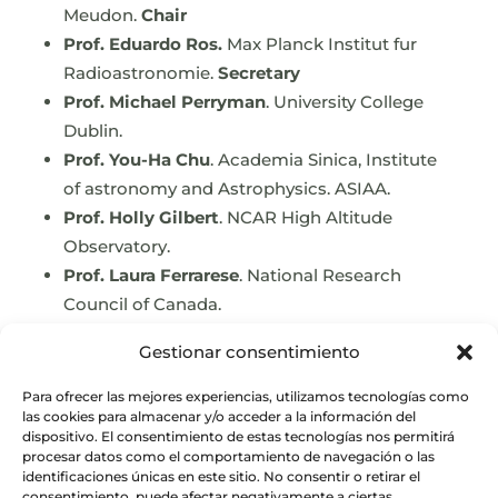
Meudon.
Chair
Prof. Eduardo Ros.
Max Planck Institut fur
Radioastronomie.
Secretary
Prof. Michael Perryman
. University College
Dublin.
Prof. You-Ha Chu
. Academia Sinica, Institute
of astronomy and Astrophysics. ASIAA.
Prof. Holly Gilbert
. NCAR High Altitude
Observatory.
Prof. Laura Ferrarese
. National Research
Council of Canada.
Prof. Marc Postman
. Space Telescope
Gestionar consentimiento
Science Institute.
Prof. Nadine Neumayer
. Max Planck Institut
Para ofrecer las mejores experiencias, utilizamos tecnologías como
las cookies para almacenar y/o acceder a la información del
fur Astronomie.
dispositivo. El consentimiento de estas tecnologías nos permitirá
Prof. Willy Benz
. University of Bern.
procesar datos como el comportamiento de navegación o las
identificaciones únicas en este sitio. No consentir o retirar el
consentimiento, puede afectar negativamente a ciertas