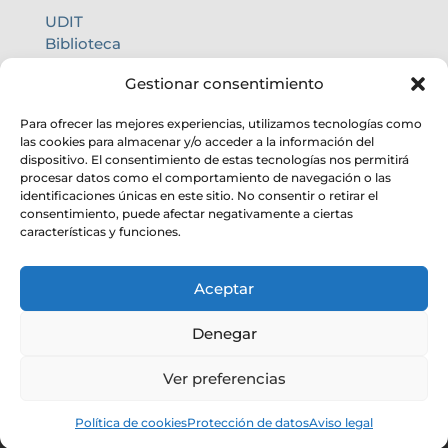
UDIT
Biblioteca
Centro de cálculo
Gestionar consentimiento
Oficina internacional
Calidad de cielo
Para ofrecer las mejores experiencias, utilizamos tecnologías como
las cookies para almacenar y/o acceder a la información del
dispositivo. El consentimiento de estas tecnologías nos permitirá
procesar datos como el comportamiento de navegación o las
identificaciones únicas en este sitio. No consentir o retirar el
consentimiento, puede afectar negativamente a ciertas
características y funciones.
Aceptar
Denegar
Ver preferencias
© Instituto de Astrofísica de Andalucía
Política de cookies
Protección de datos
Aviso legal
– CSIC. Todos los derechos reservados.