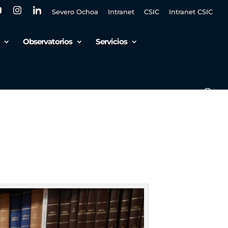
Severo Ochoa
Intranet
CSIC
Intranet CSIC
Observatorios
Servicios