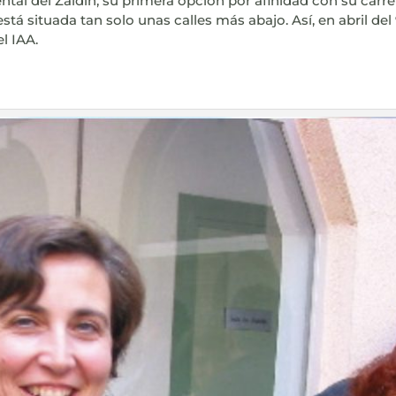
ntal del Zaidín, su primera opción por afinidad con su carr
 está situada tan solo unas calles más abajo. Así, en abril de
el IAA.