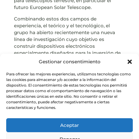
para telescopios terrestre, en particular el
futuro European Solar Telescope.
Combinando estos dos campos de
experiencia, el teórico y el tecnológico, el
grupo ha abierto recientemente una nueva
línea de investigación cuyo objetivo es
construir dispositivos electrónicos
especialmente diseñados para la inversión de
la ecuación de transporte radiativo.
Gestionar consentimiento
Para ofrecer las mejores experiencias, utilizamos tecnologías como
las cookies para almacenar y/o acceder a la información del
Web
dispositivo. El consentimiento de estas tecnologías nos permitirá
procesar datos como el comportamiento de navegación o las
identificaciones únicas en este sitio. No consentir o retirar el
consentimiento, puede afectar negativamente a ciertas
características y funciones.
Aceptar