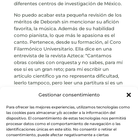
diferentes centros de investigación de México.
No puedo acabar esta pequeña revisión de los
méritos de Deborah sin mencionar su afición
favorita, la música. Además de su habilidad
como pianista, lo que más le apasiona es el
canto. Pertenece, desde su formación, al Coro
Filarmónico Universitario. Ella dice en una
entrevista de la revista Azteca: “Cantamos
obras corales con orquesta y no sabes, para mí
ese sí es un gran reto; para mí escribir un
artículo científico ya no representa dificultad,
leerlo tampoco, pero leer una partitura sí es un
gran desafío. Aun así, me encanta esta
Gestionar consentimiento
actividad, me siento soñada. Cuando salimos
al escenario y nos aplauden me siento artista”.
Para ofrecer las mejores experiencias, utilizamos tecnologías como
las cookies para almacenar y/o acceder a la información del
dispositivo. El consentimiento de estas tecnologías nos permitirá
procesar datos como el comportamiento de navegación o las
identificaciones únicas en este sitio. No consentir o retirar el
consentimiento, puede afectar negativamente a ciertas