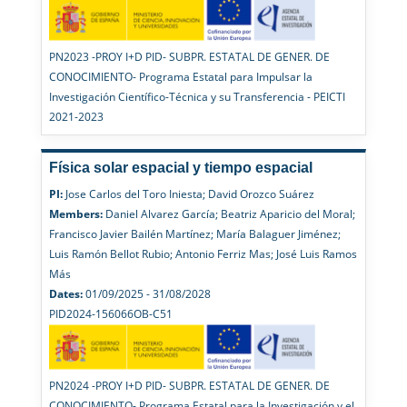
PN2023 -PROY I+D PID- SUBPR. ESTATAL DE GENER. DE
CONOCIMIENTO- Programa Estatal para Impulsar la
Investigación Científico-Técnica y su Transferencia - PEICTI
2021-2023
Física solar espacial y tiempo espacial
PI:
Jose Carlos del Toro Iniesta; David Orozco Suárez
Members:
Daniel Alvarez García; Beatriz Aparicio del Moral;
Francisco Javier Bailén Martínez; María Balaguer Jiménez;
Luis Ramón Bellot Rubio; Antonio Ferriz Mas; José Luis Ramos
Más
Dates:
01/09/2025 - 31/08/2028
PID2024-156066OB-C51
PN2024 -PROY I+D PID- SUBPR. ESTATAL DE GENER. DE
CONOCIMIENTO- Programa Estatal para la Investigación y el