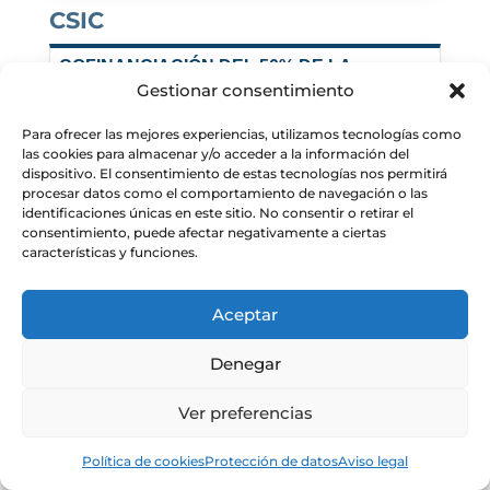
CSIC
COFINANCIACIÓN DEL 50% DE LA
DIFERENCIA ENTRE EL CONTRATO RYC Y
Gestionar consentimiento
UN CONTRATO DOCTOR FC EXCELENCIA
EN EL IAA
Para ofrecer las mejores experiencias, utilizamos tecnologías como
PI:
Rafael Luque Ramírez
las cookies para almacenar y/o acceder a la información del
dispositivo. El consentimiento de estas tecnologías nos permitirá
Dates:
01/08/2025 - 31/07/2030
procesar datos como el comportamiento de navegación o las
EURYC25007
identificaciones únicas en este sitio. No consentir o retirar el
consentimiento, puede afectar negativamente a ciertas
características y funciones.
AYUDAS A LA COFINANCIACIÓN DE LOS CONTRATOS
RAMÓN Y CAJAL QUE ESTÉN DESARROLLANDO UN
Aceptar
PROYECTO ERC EN EL CSIC
Denegar
Realizing the next-generation Event Horizon
Telescope for Time Resolving Black Hole
Ver preferencias
Event Horizons (TEA)
PI:
José Luis Gómez Fernández
Política de cookies
Protección de datos
Aviso legal
Dates:
28/11/2025 - 27/11/2029