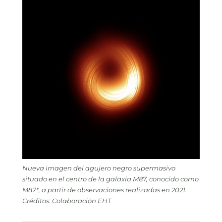
Nueva imagen del agujero negro supermasivo
situado en el centro de la galaxia M87, conocido como
M87*, a partir de observaciones realizadas en 2021.
Créditos: Colaboración EHT