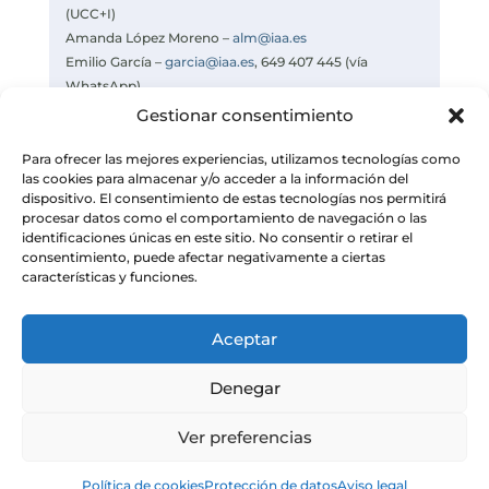
(UCC+I)
Amanda López Moreno –
alm@iaa.es
Emilio García –
garcia@iaa.es
, 649 407 445 (vía
WhatsApp)
Celia Navas –
navas@iaa.es
Gestionar consentimiento
https://www.iaa.csic.es
Para ofrecer las mejores experiencias, utilizamos tecnologías como
las cookies para almacenar y/o acceder a la información del
dispositivo. El consentimiento de estas tecnologías nos permitirá
procesar datos como el comportamiento de navegación o las
identificaciones únicas en este sitio. No consentir o retirar el
consentimiento, puede afectar negativamente a ciertas
características y funciones.
Aceptar
Denegar
Ver preferencias
© Instituto de Astrofísica de Andalucía
Política de cookies
Protección de datos
Aviso legal