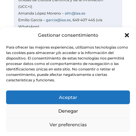
(UCC+I)
Amanda López Moreno –
alm@iaa.es
Emilio García –
garcia@iaa.es
, 649 407 445 (vía
WhatsApp)
Celia Navas –
navas@iaa.es
Gestionar consentimiento
https://www.iaa.csic.es
Para ofrecer las mejores experiencias, utilizamos tecnologías como
las cookies para almacenar y/o acceder a la información del
dispositivo. El consentimiento de estas tecnologías nos permitirá
procesar datos como el comportamiento de navegación o las
identificaciones únicas en este sitio. No consentir o retirar el
consentimiento, puede afectar negativamente a ciertas
características y funciones.
Aceptar
Denegar
Ver preferencias
© Instituto de Astrofísica de Andalucía