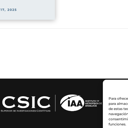
 17, 2025
Para ofrece
para almace
de estas t
navegación 
consentimie
funciones.